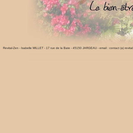
Revital-Zen - Isabelle MILLET - 17 rue de la Bate - 45150 JARGEAU - email : contact (a) revital